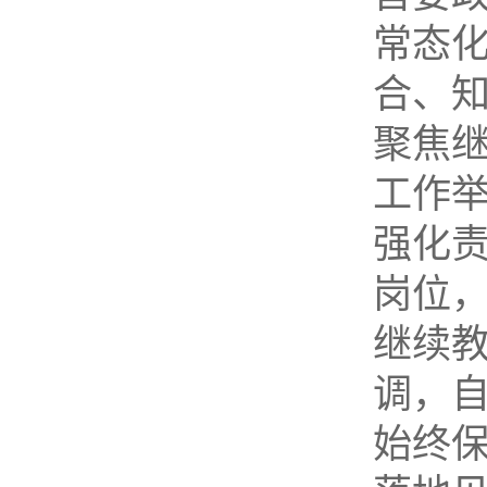
常态
合、
聚焦
工作
强化
岗位
继续
调，
始终