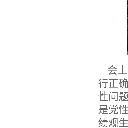
会上
行正
性问题
是党
绩观